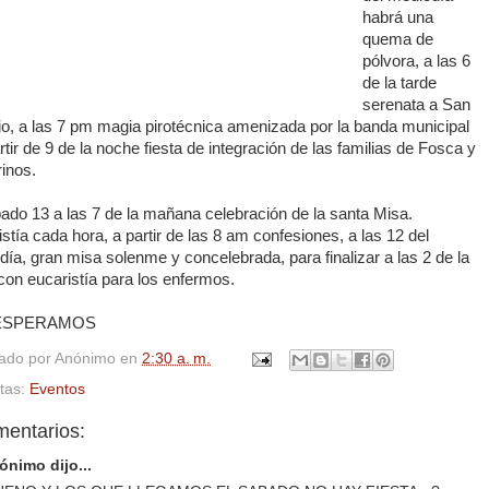
habrá una
quema de
pólvora, a las 6
de la tarde
serenata a San
io, a las 7 pm magia pirotécnica amenizada por la banda municipal
rtir de 9 de la noche fiesta de integración de las familias de Fosca y
inos.
ado 13 a las 7 de la mañana celebración de la santa Misa.
stía cada hora, a partir de las 8 am confesiones, a las 12 del
ía, gran misa solenme y concelebrada, para finalizar a las 2 de la
con eucaristía para los enfermos.
ESPERAMOS
cado por
Anónimo
en
2:30 a. m.
etas:
Eventos
mentarios:
ónimo dijo...