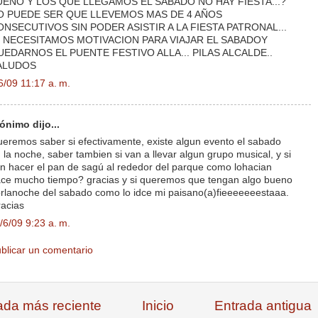
UENO Y LOS QUE LLEGAMOS EL SABADO NO HAY FIESTA...?
O PUEDE SER QUE LLEVEMOS MAS DE 4 AÑOS
ONSECUTIVOS SIN PODER ASISTIR A LA FIESTA PATRONAL...
¡¡ NECESITAMOS MOTIVACION PARA VIAJAR EL SABADOY
UEDARNOS EL PUENTE FESTIVO ALLA... PILAS ALCALDE..
ALUDOS
6/09 11:17 a. m.
ónimo dijo...
eremos saber si efectivamente, existe algun evento el sabado
 la noche, saber tambien si van a llevar algun grupo musical, y si
n hacer el pan de sagú al rededor del parque como lohacian
ce mucho tiempo? gracias y si queremos que tengan algo bueno
rlanoche del sabado como lo idce mi paisano(a)fieeeeeeestaaa.
acias
/6/09 9:23 a. m.
blicar un comentario
ada más reciente
Inicio
Entrada antigua