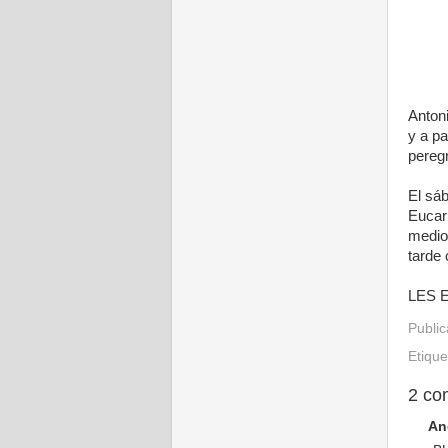
Anton
y a pa
peregr
El sáb
Eucari
mediod
tarde 
LES 
Publi
Etiqu
2 co
An