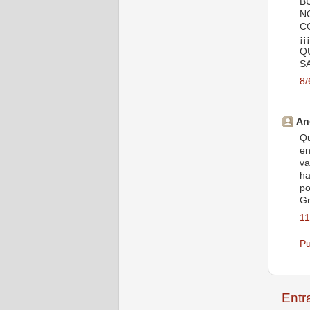
B
N
C
¡
Q
S
8/
An
Qu
en
va
ha
po
Gr
11
Pu
Entr