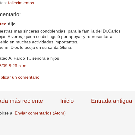
etas:
fallecimientos
mentario:
teo
dijo...
estras mas sinceras condolencias, para la familia del Dr.Carlos
jas Riveros, quien se distinguió por apoyar y representar al
eblo en muchas actividades importantes.
e mi Dios lo acoja en su santa Gloria.
teo A. Pardo T., señora e hijos
6/09 8:26 p. m.
blicar un comentario
ada más reciente
Inicio
Entrada antigua
birse a:
Enviar comentarios (Atom)