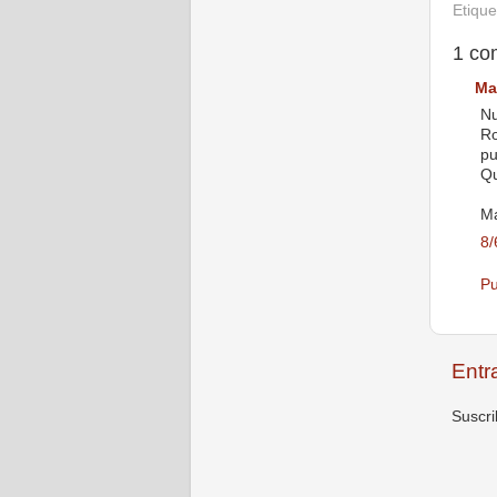
Etiqu
1 co
Ma
Nu
Ro
pu
Qu
Ma
8/
Pu
Entr
Suscri