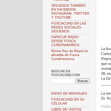
SÍGUENOS TAMBIEN
EN FACEBOOK,
INSTAGRAM, TWITTER
Y YOUTUBE
FOSCACUND EN LAS
REDES SOCIALES -
SIGUENOS
FAPATUR RADIO
DESDE FOSCA
CUNDINAMARCA
La Aso
Eloísa Rey de Reyes la
Carlo
abuelita de Fosca
Repre
Cundinamarca
que se
mortal
BUSCAR EN
98, en
FOSCACUND.COM
La Di
_____
La web
ENVIO DE MENSAJES
Dr. Ro
FOSCACUND EN SU
CELULAR
Publi
LIBRO DE VISITAS