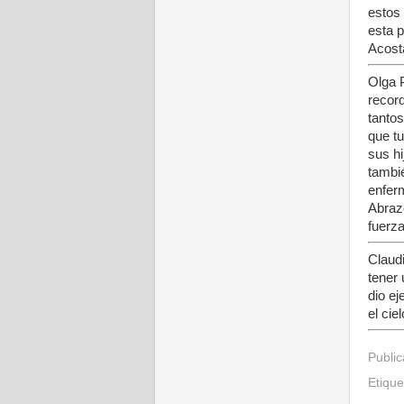
estos 
esta p
Acost
Olga 
recor
tanto
que tu
sus hi
tambi
enfer
Abraz
fuerza
Claudi
tener
dio e
el cie
Publi
Etiqu