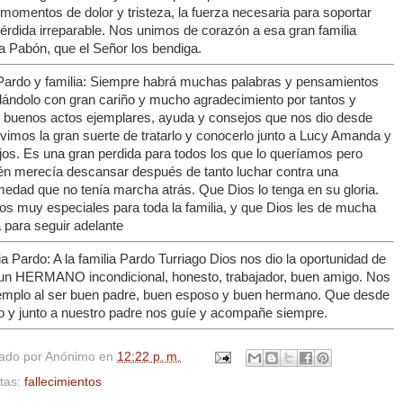
momentos de dolor y tristeza, la fuerza necesaria para soportar
érdida irreparable. Nos unimos de corazón a esa gran familia
a Pabón, que el Señor los bendiga.
Pardo y familia: Siempre habrá muchas palabras y pensamientos
dándolo con gran cariño y mucho agradecimiento por tantos y
s buenos actos ejemplares, ayuda y consejos que nos dio desde
vimos la gran suerte de tratarlo y conocerlo junto a Lucy Amanda y
jos. Es una gran perdida para todos los que lo queríamos pero
én merecía descansar después de tanto luchar contra una
medad que no tenía marcha atrás. Que Dios lo tenga en su gloria.
os muy especiales para toda la familia, y que Dios les de mucha
 para seguir adelante
a Pardo: A la familia Pardo Turriago Dios nos dio la oportunidad de
 un HERMANO incondicional, honesto, trabajador, buen amigo. Nos
jemplo al ser buen padre, buen esposo y buen hermano. Que desde
lo y junto a nuestro padre nos guíe y acompañe siempre.
cado por
Anónimo
en
12:22 p. m.
etas:
fallecimientos