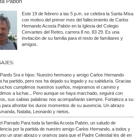
ta Pabón
Este 19 de febrero a las 5 p.m. se celebra la Santa Misa
con motivo del primer mes del fallecimiento de Carlos
Hernando Acosta Pabón en la Iglesia del Colegio
Cervantes del Retiro, carrera 8 no. 83 29. Es una
invitación de su familia para el resto de familiares y
amigos.
AJES:
 Pardo Sra e hijos: Nuestro hermano y amigo Carlos Hernando
 ha partido, pero nos ha dejado su legado y su sabiduría. Gracias
muchos cumplimos nuestros sueños, mejoramos el camino y
dimos a luchar... Pero aunque se haya marchado, seguirá con
ros, sus sabias palabras nos acompañarán siempre. Fortaleza a su
ia para afrontar los duros momentos de su ausencia. Un abrazo
Amanda, Natalia, Leonardo y nietos.
l Parrado Para toda la familia Acosta Pabón, un saludo de
encia por la partida de nuestro amigo Carlos Hernando, a todos y
uno un gran abrazo y oramos para que el Padre Celestial les dé en