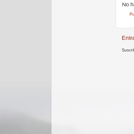
No h
Pu
Entr
Suscri