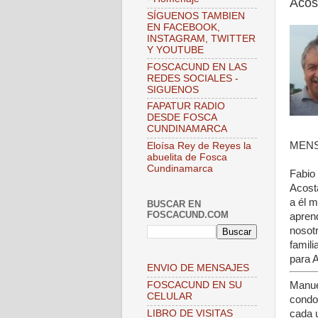
Acos
SÍGUENOS TAMBIEN
EN FACEBOOK,
INSTAGRAM, TWITTER
Y YOUTUBE
FOSCACUND EN LAS
REDES SOCIALES -
SIGUENOS
FAPATUR RADIO
DESDE FOSCA
CUNDINAMARCA
MENS
Eloísa Rey de Reyes la
abuelita de Fosca
Cundinamarca
Fabio
Acosta
a él 
BUSCAR EN
FOSCACUND.COM
apren
nosot
famil
para 
ENVIO DE MENSAJES
Manue
FOSCACUND EN SU
CELULAR
condol
cada 
LIBRO DE VISITAS