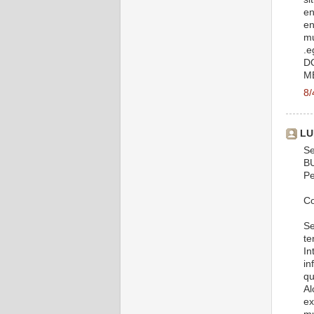
en
en
mu
.e
D
M
8/
LU
Se
B
Pe
Co
Se
te
In
in
qu
Al
ex