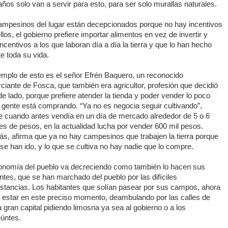
ños solo van a servir para esto, para ser solo murallas naturales.
ampesinos del lugar están decepcionados porque no hay incentivos
llos, el gobierno prefiere importar alimentos en vez de invertir y
incentivos a los que laboran día a día la tierra y que lo han hecho
e toda su vida.
emplo de esto es el señor Efrén Baquero, un reconocido
iante de Fosca, que también era agricultor, profesión que decidió
de lado, porque prefiere atender la tienda y poder vender lo poco
 gente está comprando. “Ya no es negocia seguir cultivando”,
e cuando antes vendía en un día de mercado alrededor de 5 o 6
es de pesos, en la actualidad lucha por vender 600 mil pesos.
s, afirma que ya no hay campesinos que trabajen la tierra porque
se han ido, y lo que se cultiva no hay nadie que lo compre.
onomía del pueblo va decreciendo como también lo hacen sus
ntes, que se han marchado del pueblo por las difíciles
nstancias. Los habitantes que solían pasear por sus campos, ahora
 estar en este preciso momento, deambulando por las calles de
 gran capital pidiendo limosna ya sea al gobierno o a los
eúntes.