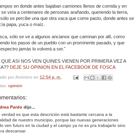
ampos en donde antes bajaban camiones llenos de comida y en
se veía a centenares de personas arañando, queriendo la tierra,
 sólo se percibe una que otra vaca que come pasto, donde antes se
cía papa, yuca o maíz.
sca, sólo se ve a algunos ancianos que caminan por allí, como
iendo los pasos de un pueblo con un prominente pasado, y que
espectro jamás lo volverá a ser."
 QUE ASI NOS VEN QUINES VIENEN POR PRIMERA VEZ A
CA??
DEJE SU OPINION EN EL FACEBOOK DE FOSCA
cado por
Anónimo
en
12:54 p. m.
etas:
opinion
omentarios:
drea Pardo
dijo...
 verdad es que esta descrición está bastante cercana a la
alidad de nuestro municipio, porque las nuevas generaciones
lo ven futuro en la ciudad y el campo ya no es pra trabajarlo sino
ra descansar.