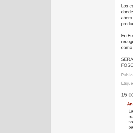
Los c
donde 
ahora
produ
En Fo
recog
como 
SERA
FOS
Publi
Etiqu
15 c
An
La
re
so
pa