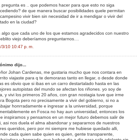
 pregunta es .. que podemos hacer para que esto no siga
cediendo? de que manera buscar posibilidades quele permitan
 campesino vivir bien sin necesidad de ir a mendigar o vivir del
tado en la ciudad?
 algo que cada uno de los que estamos agradecidos con nuestro
eblito viejo deberíamos preguntarnos....
/3/10 10:47 p. m.
ónimo dijo...
ñor Johan Cardenas, me gustaria mucho que nos contara en
rrito viajaste para q te demoraras tanto en llegar, o desde donde
as es obvio que si ibas en un carro destartalado hasta en las
jores autopistas del mundo se afectan los riñones. yo soy de
la, y vivi los primeros 20 años, con gran nostagia tuve que irme
ra Bogota pero no precisamente a vivir del gobierno, si no a
abajar honrradamente e ingresar a la universidad, porque
mentablemente en Fosca no hay aun universidad, entonces los
e inspiramos y pensamos en un mejor futuro debemos salir de
li, asi nos duela el alma abandonar y separarnos de nuestros
res queridos, pero por mi siempre me hubiese quedado alli,
nde cada quien sabe quien es quien, gente transparente,
abajadora y honrrada, que luchan dia a dia para salir adelante sin