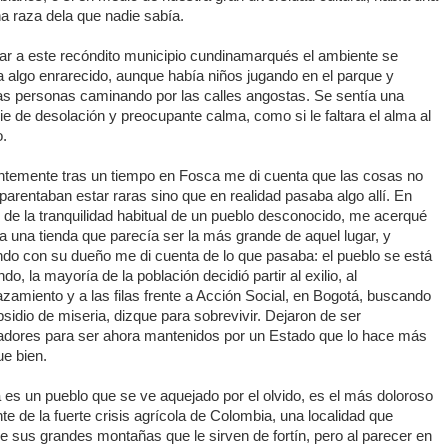
a raza dela que nadie sabía.
gar a este recóndito municipio cundinamarqués el ambiente se
a algo enrarecido, aunque había niños jugando en el parque y
as personas caminando por las calles angostas. Se sentía una
e de desolación y preocupante calma, como si le faltara el alma al
o.
ntemente tras un tiempo en Fosca me di cuenta que las cosas no
parentaban estar raras sino que en realidad pasaba algo allí. En
 de la tranquilidad habitual de un pueblo desconocido, me acerqué
a una tienda que parecía ser la más grande de aquel lugar, y
ndo con su dueño me di cuenta de lo que pasaba: el pueblo se está
do, la mayoría de la población decidió partir al exilio, al
zamiento y a las filas frente a Acción Social, en Bogotá, buscando
sidio de miseria, dizque para sobrevivir. Dejaron de ser
jadores para ser ahora mantenidos por un Estado que lo hace más
ue bien.
es un pueblo que se ve aquejado por el olvido, es el más doloroso
te de la fuerte crisis agrícola de Colombia, una localidad que
 sus grandes montañas que le sirven de fortín, pero al parecer en