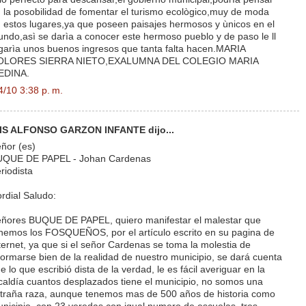
 la posobilidad de fomentar el turismo ecològico,muy de moda
 estos lugares,ya que poseen paisajes hermosos y ùnicos en el
ndo,asì se darìa a conocer este hermoso pueblo y de paso le ll
garìa unos buenos ingresos que tanta falta hacen.MARIA
OLORES SIERRA NIETO,EXALUMNA DEL COLEGIO MARIA
EDINA.
4/10 3:38 p. m.
IS ALFONSO GARZON INFANTE dijo...
ñor (es)
UQUE DE PAPEL - Johan Cardenas
riodista
rdial Saludo:
ñores BUQUE DE PAPEL, quiero manifestar el malestar que
nemos los FOSQUEÑOS, por el artículo escrito en su pagina de
ternet, ya que si el señor Cardenas se toma la molestia de
formarse bien de la realidad de nuestro municipio, se dará cuenta
e lo que escribió dista de la verdad, le es fácil averiguar en la
caldía cuantos desplazados tiene el municipio, no somos una
traña raza, aunque tenemos mas de 500 años de historia como