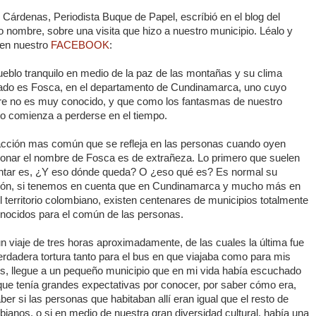
Cárdenas, Periodista Buque de Papel, escríbió en el blog del
 nombre, sobre una visita que hizo a nuestro municipio. Léalo y
 en nuestro
FACEBOOK
:
eblo tranquilo en medio de la paz de las montañas y su clima
ado es Fosca, en el departamento de Cundinamarca, uno cuyo
e no es muy conocido, y que como los fantasmas de nuestro
o comienza a perderse en el tiempo.
acción mas común que se refleja en las personas cuando oyen
onar el nombre de Fosca es de extrañeza. Lo primero que suelen
ntar es, ¿Y eso dónde queda? O ¿eso qué es? Es normal su
ión, si tenemos en cuenta que en Cundinamarca y mucho más en
l territorio colombiano, existen centenares de municipios totalmente
nocidos para el común de las personas.
n viaje de tres horas aproximadamente, de las cuales la última fue
rdadera tortura tanto para el bus en que viajaba como para mis
es, llegue a un pequeño municipio que en mi vida había escuchado
que tenía grandes expectativas por conocer, por saber cómo era,
ber si las personas que habitaban allí eran igual que el resto de
ianos, o si en medio de nuestra gran diversidad cultural, había una