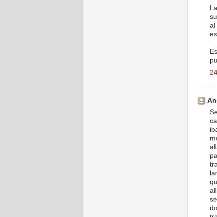
La
su
al
es
Es
pu
24
An
Se
ca
ib
me
al
pa
tr
la
qu
al
se
do
tr