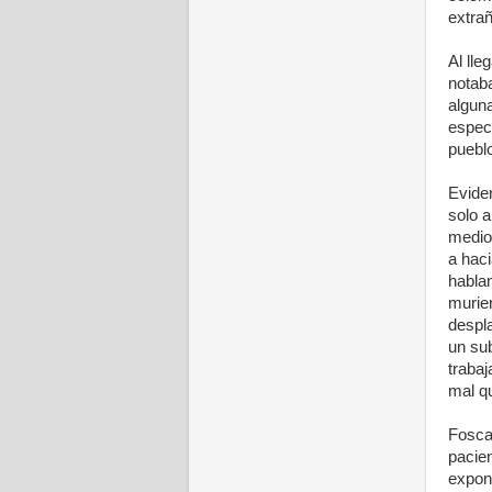
extrañ
Al lle
notab
algun
especi
puebl
Evide
solo a
medio
a haci
habla
murien
despla
un sub
traba
mal q
Fosca 
pacien
expone