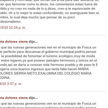
ner que lismoniar como tu dices, tus comentarios estan fuera de
bito,y no creo en nada de lo q dices, creo q te equivocaste de
eblo, oh a lo mejor lo estas confundiendo, no averiguaste bien el
mbre, lo cual deja mucho que pensar de su poco
ofesionalismo.
/3/10 12:24 p. m.
ria dolores sierra
dijo...
 que las nuevas generaciones ven en el municipio de Fosca un
tio perfecto para descansar,el gobierno municipal,podrìa pensar
 la posobilidad de fomentar el turismo ecològico,muy de moda
 estos lugares,ya que poseen paisajes hermosos y ùnicos en el
ndo,asì se darìa a conocer este hermoso pueblo y de paso le ll
.egarìa unos buenos ingresos que tanta falta hacen.MARIA
OLORES SIERRA NIETO,EXALUMNA DEL COLEGIO MARIA
EDINA.
4/10 3:37 p. m.
ria dolores sierra
dijo...
 que las nuevas generaciones ven en el municipio de Fosca un
tio perfecto para descansar,el gobierno municipal,podrìa pensar