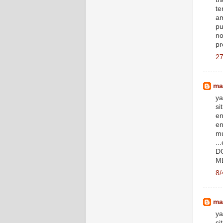
te
am
pu
no
pr
27
ma
ya
si
en
en
mu
..
D
M
8/
ma
ya
si