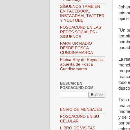
SÍGUENOS TAMBIEN
Johan 
EN FACEBOOK,
mismo
INSTAGRAM, TWITTER
opine
Y YOUTUBE
FOSCACUND EN LAS
"Un pu
REDES SOCIALES -
templ
SIGUENOS
nombr
FAPATUR RADIO
pasad
DESDE FOSCA
CUNDINAMARCA
La re
Eloísa Rey de Reyes la
abuelita de Fosca
menci
Cundinamarca
pregu
reacc
todo e
BUSCAR EN
FOSCACUND.COM
desco
Tras u
una ve
ENVIO DE MENSAJES
riñon
FOSCACUND EN SU
y del 
CELULAR
por sa
LIBRO DE VISITAS
colomb