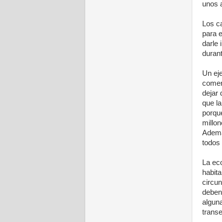
unos a
Los c
para e
darle 
durant
Un ej
comerc
dejar 
que la
porqu
millon
Ademá
todos 
La ec
habita
circu
deben
alguna
trans