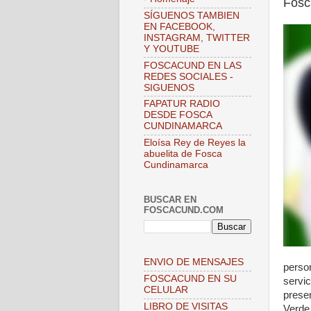
Fosc
SÍGUENOS TAMBIEN
EN FACEBOOK,
INSTAGRAM, TWITTER
Y YOUTUBE
FOSCACUND EN LAS
REDES SOCIALES -
SIGUENOS
FAPATUR RADIO
DESDE FOSCA
CUNDINAMARCA
Eloísa Rey de Reyes la
abuelita de Fosca
Cundinamarca
BUSCAR EN
FOSCACUND.COM
ENVIO DE MENSAJES
perso
FOSCACUND EN SU
servic
CELULAR
prese
LIBRO DE VISITAS
Verde