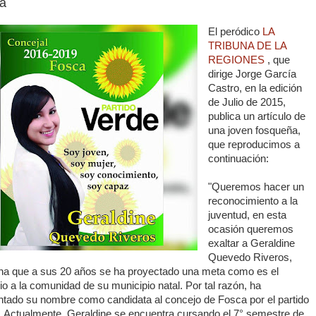
a
El peródico
LA
TRIBUNA DE LA
REGIONES
, que
dirige Jorge García
Castro, en la edición
de Julio de 2015,
publica un artículo de
una joven fosqueña,
que reproducimos a
continuación:
"Queremos hacer un
reconocimiento a la
juventud, en esta
ocasión queremos
exaltar a Geraldine
Quevedo Riveros,
na que a sus 20 años se ha proyectado una meta como es el
io a la comunidad de su municipio natal. Por tal razón, ha
ntado su nombre como candidata al concejo de Fosca por el partido
. Actualmente, Geraldine se encuentra cursando el 7° semestre de