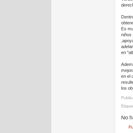
derech
Dentro
obten
Es muy
niños 
,apoy
adelan
en “al
Además
mejora
en el 
result
los ob
Publi
Etiqu
No h
Pu