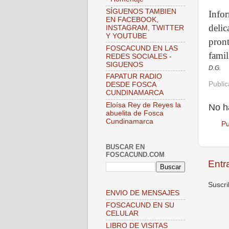
SÍGUENOS TAMBIEN
Info
EN FACEBOOK,
delic
INSTAGRAM, TWITTER
Y YOUTUBE
pront
FOSCACUND EN LAS
famil
REDES SOCIALES -
SIGUENOS
D.G.
FAPATUR RADIO
Publi
DESDE FOSCA
CUNDINAMARCA
Eloísa Rey de Reyes la
No h
abuelita de Fosca
Cundinamarca
Pu
BUSCAR EN
FOSCACUND.COM
Entr
Suscri
ENVIO DE MENSAJES
FOSCACUND EN SU
CELULAR
LIBRO DE VISITAS