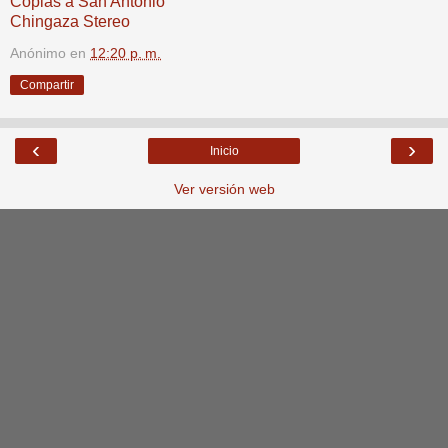
Coplas a San Antonio
Chingaza Stereo
Anónimo
en
12:20 p. m.
Compartir
‹
›
Inicio
Ver versión web