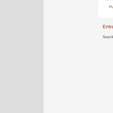
Pu
Entr
Suscri