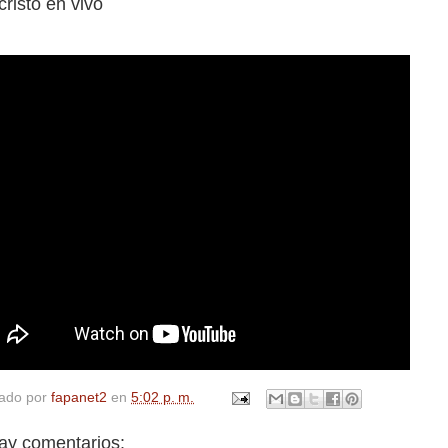
risto en vivo
cado por
fapanet2
en
5:02 p. m.
ay comentarios: