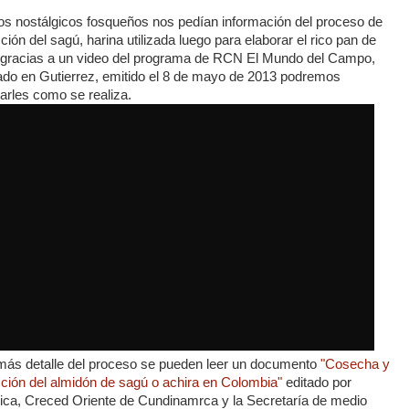
s nostálgicos fosqueños nos pedían información del proceso de
ción del sagú, harina utilizada luego para elaborar el rico pan de
 gracias a un video del programa de RCN El Mundo del Campo,
zado en Gutierrez, emitido el 8 de mayo de 2013 podremos
arles como se realiza.
más detalle del proceso se pueden leer un documento
"Cosecha y
cción del almidón de sagú o achira en Colombia"
editado por
ica, Creced Oriente de Cundinamrca y la Secretaría de medio