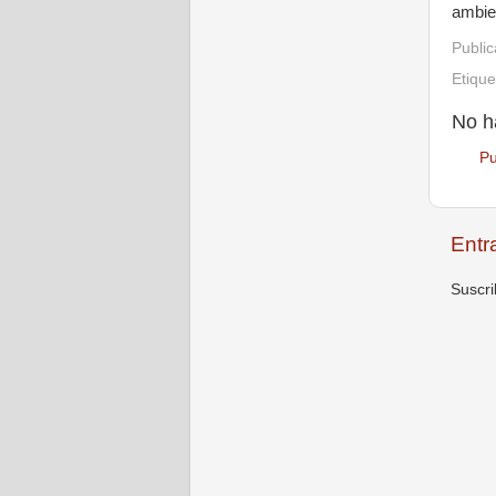
ambien
Publi
Etiqu
No h
Pu
Entr
Suscri