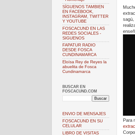
SÍGUENOS TAMBIEN
Mucho
EN FACEBOOK,
extrac
INSTAGRAM, TWITTER
sagú,
Y YOUTUBE
reali
FOSCACUND EN LAS
enseñ
REDES SOCIALES -
SIGUENOS
FAPATUR RADIO
DESDE FOSCA
CUNDINAMARCA
Eloísa Rey de Reyes la
abuelita de Fosca
Cundinamarca
BUSCAR EN
FOSCACUND.COM
ENVIO DE MENSAJES
Para 
FOSCACUND EN SU
CELULAR
extra
Corpo
LIBRO DE VISITAS