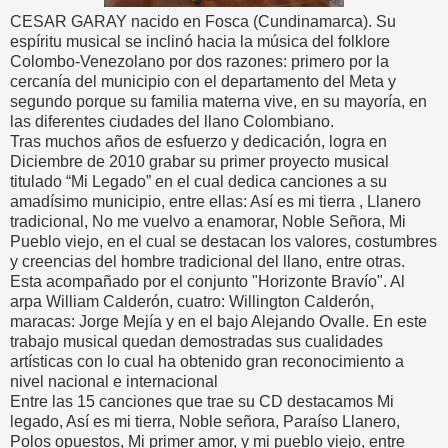
CESAR GARAY nacido en Fosca (Cundinamarca). Su
espíritu musical se inclinó hacia la música del folklore
Colombo-Venezolano por dos razones: primero por la
cercanía del municipio con el departamento del Meta y
segundo porque su familia materna vive, en su mayoría, en
las diferentes ciudades del llano Colombiano.
Tras muchos años de esfuerzo y dedicación, logra en
Diciembre de 2010 grabar su primer proyecto musical
titulado “Mi Legado” en el cual dedica canciones a su
amadísimo municipio, entre ellas: Así es mi tierra , Llanero
tradicional, No me vuelvo a enamorar, Noble Señora, Mi
Pueblo viejo, en el cual se destacan los valores, costumbres
y creencias del hombre tradicional del llano, entre otras.
Esta acompañado por el conjunto "Horizonte Bravío". Al
arpa William Calderón, cuatro: Willington Calderón,
maracas: Jorge Mejía y en el bajo Alejando Ovalle. En este
trabajo musical quedan demostradas sus cualidades
artísticas con lo cual ha obtenido gran reconocimiento a
nivel nacional e internacional
Entre las 15 canciones que trae su CD destacamos Mi
legado, Así es mi tierra, Noble señora, Paraíso Llanero,
Polos opuestos, Mi primer amor, y mi pueblo viejo, entre