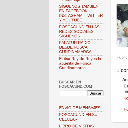
SÍGUENOS TAMBIEN
EN FACEBOOK,
INSTAGRAM, TWITTER
Y YOUTUBE
FOSCACUND EN LAS
REDES SOCIALES -
SIGUENOS
FAPATUR RADIO
DESDE FOSCA
CUNDINAMARCA
Publi
Eloísa Rey de Reyes la
abuelita de Fosca
Cundinamarca
1 co
An
BUSCAR EN
Es
FOSCACUND.COM
mi
4/
ENVIO DE MENSAJES
Pu
FOSCACUND EN SU
CELULAR
LIBRO DE VISITAS