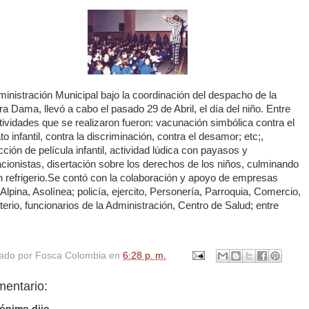
inistración Municipal bajo la coordinación del despacho de la
a Dama, llevó a cabo el pasado 29 de Abril, el día del niño. Entre
tividades que se realizaron fueron: vacunación simbólica contra el
to infantil, contra la discriminación, contra el desamor; etc;,
ción de película infantil, actividad lúdica con payasos y
cionistas, disertación sobre los derechos de los niños, culminando
n refrigerio.Se contó con la colaboración y apoyo de empresas
lpina, Asolínea; policía, ejercito, Personería, Parroquia, Comercio,
erio, funcionarios de la Administración, Centro de Salud; entre
cado por
Fosca Colombia
en
6:28 p. m.
mentario:
ónimo dijo...