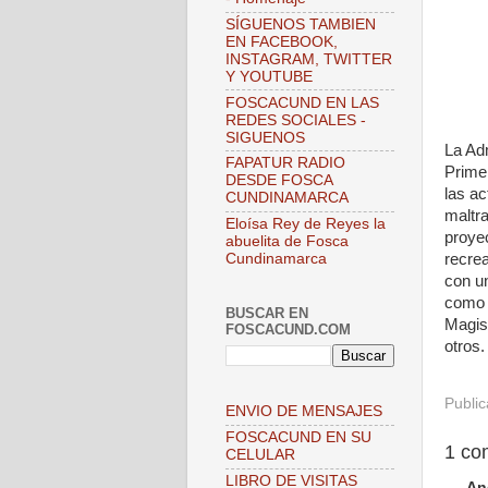
SÍGUENOS TAMBIEN
EN FACEBOOK,
INSTAGRAM, TWITTER
Y YOUTUBE
FOSCACUND EN LAS
REDES SOCIALES -
SIGUENOS
La Adm
FAPATUR RADIO
Primer
DESDE FOSCA
las ac
CUNDINAMARCA
maltra
Eloísa Rey de Reyes la
proyec
abuelita de Fosca
recrea
Cundinamarca
con u
como A
BUSCAR EN
Magist
FOSCACUND.COM
otros.
Publi
ENVIO DE MENSAJES
FOSCACUND EN SU
1 co
CELULAR
LIBRO DE VISITAS
An